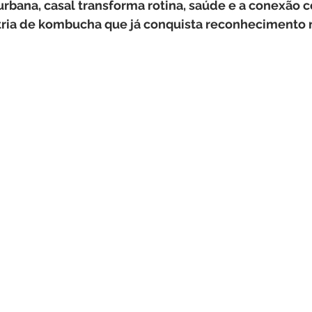
urbana, casal transforma rotina, saúde e a conexão 
arnavalmg
Bem-estar
Agricultura familiar
Decor
ia de kombucha que já conquista reconhecimento no
Agroindústria
Moda
Diverção
Tecnologia