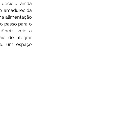
decidiu, ainda 
ão amadurecida 
a alimentação 
o passo para o 
ncia, veio a 
or de integrar 
ve, um espaço 