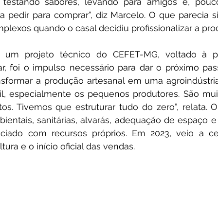
testando sabores, levando para amigos e, pouco
 pedir para comprar”, diz Marcelo. O que parecia s
lexos quando o casal decidiu profissionalizar a pro
m um projeto técnico do CEFET-MG, voltado à pa
, foi o impulso necessário para dar o próximo passo.
ansformar a produção artesanal em uma agroindústri
cil, especialmente os pequenos produtores. São muit
tos. Tivemos que estruturar tudo do zero”, relata. 
bientais, sanitárias, alvarás, adequação de espaço 
nanciado com recursos próprios. Em 2023, veio a cer
tura e o início oficial das vendas. 