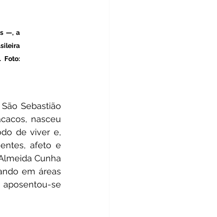
 —, a 
ileira 
Foto: 
 São Sebastião 
acos, nasceu 
 de viver e, 
ntes, afeto e 
 Almeida Cunha 
ando em áreas 
 aposentou-se 