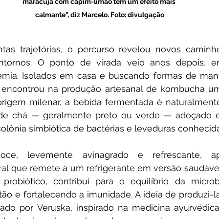
maracujá com capim-limão tem um efeito mais 
calmante”, diz Marcelo. Foto: divulgação
as trajetórias, o percurso revelou novos caminhos
ntornos. O ponto de virada veio anos depois, e
emia. Isolados em casa e buscando formas de manter
l encontrou na produção artesanal de kombucha um
rigem milenar, a bebida fermentada é naturalmente 
r de chá — geralmente preto ou verde — adoçado e
olônia simbiótica de bactérias e leveduras conheci
oce, levemente avinagrado e refrescante, ap
ral que remete a um refrigerante em versão saudáve
probiótico, contribui para o equilíbrio da microbio
tão e fortalecendo a imunidade. A ideia de produzi-la 
zado por Veruska, inspirado na medicina ayurvédic