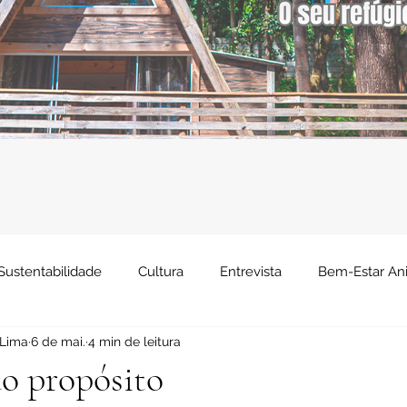
Sustentabilidade
Cultura
Entrevista
Bem-Estar An
 Lima
6 de mai.
4 min de leitura
Economia
Saúde
Negócios
Comportamento
o propósito