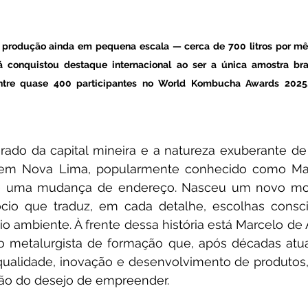
rodução ainda em pequena escala — cerca de 700 litros por mês
á conquistou destaque internacional ao ser a única amostra bras
tre quase 400 participantes no World Kombucha Awards 2025. 
erado da capital mineira e a natureza exuberante de
 em Nova Lima, popularmente conhecido como Mac
e uma mudança de endereço. Nasceu um novo modo
io que traduz, em cada detalhe, escolhas conscie
 ambiente. À frente dessa história está Marcelo de
ro metalurgista de formação que, após décadas atu
ualidade, inovação e desenvolvimento de produtos,
não do desejo de empreender. 