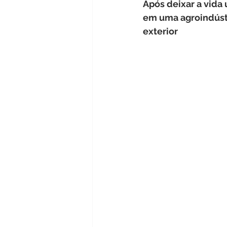
Após deixar a vida 
Turismo
Educação
#c
em uma agroindústr
exterior
Nutrição
Agronegócio