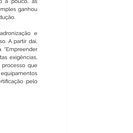
 a pouco, as 
imples ganhou 
dução. 
dronização e 
 A partir daí, 
a. “Empreender 
as exigências, 
O processo que 
e equipamentos 
tificação pelo 