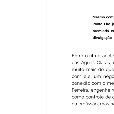
Mesmo com p
Ponto Eko j
premiada en
divulgação
Entre o ritmo acel
das Águas Claras,
muito mais do qu
com ele, um negóc
conexão com o meio
Ferreira, engenhei
como controle de q
da profissão, mas 