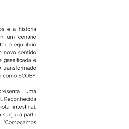
 e a história 
m um cenário 
 o equilíbrio 
 novo sentido 
gaseificada e 
 transformado 
da como SCOBY.
resenta uma 
l. Reconhecida 
ta intestinal, 
surgiu a partir 
a. “Começamos 