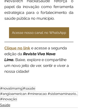
iNovaTech HackaSaúde reforça o 
papel da inovação como ferramenta 
estratégica para o fortalecimento da 
saúde pública no município.
Acesse nosso canal no WhatsApp
Clique no link
e acesse a segunda 
edição da 
Revista Viva Nova 
Lima
.
 Baixe, explore e compartilhe 
um novo jeito de ver, sentir e viver a 
nossa cidade!
#novalimamg
#saúde
#angloamerican #mineracao #sistemaminasrio #revistavivanovalima
#inovação
Saúde