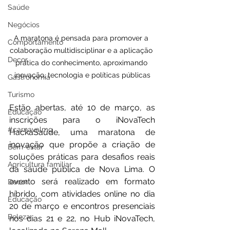
Saúde
Negócios
A maratona é pensada para promover a 
Comportamento
colaboração multidisciplinar e a aplicação 
Decor
prática do conhecimento, aproximando 
inovação, tecnologia e políticas públicas
Gastronomia
Turismo
Estão abertas, até 10 de março, as 
Educação
inscrições para o iNovaTech 
#carnavalmg
HackaSaúde, uma maratona de 
inovação que propõe a criação de 
Bem-estar
soluções práticas para desafios reais 
Agricultura familiar
da saúde pública de Nova Lima. O 
evento será realizado em formato 
Decor
híbrido, com atividades online no dia 
Educação
20 de março e encontros presenciais 
Beleza
nos dias 21 e 22, no Hub iNovaTech, 