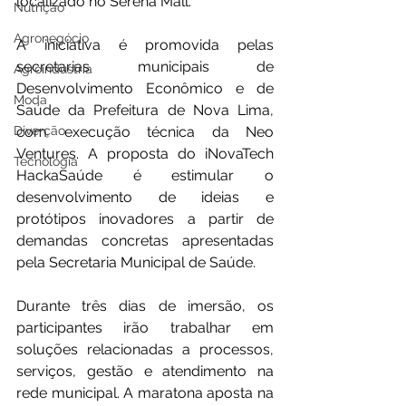
localizado no Serena Mall.
Nutrição
Agronegócio
A iniciativa é promovida pelas 
secretarias municipais de 
Agroindústria
Desenvolvimento Econômico e de 
Moda
Saúde da Prefeitura de Nova Lima, 
Diverção
com execução técnica da Neo 
Ventures. A proposta do iNovaTech 
Tecnologia
HackaSaúde é estimular o 
desenvolvimento de ideias e 
protótipos inovadores a partir de 
demandas concretas apresentadas 
pela Secretaria Municipal de Saúde. 
Durante três dias de imersão, os 
participantes irão trabalhar em 
soluções relacionadas a processos, 
serviços, gestão e atendimento na 
rede municipal. A maratona aposta na 