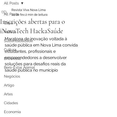
All Posts
Revista Viva Nova Lima
All Posts
24 de fev.
2 min de leitura
Inscrições abertas para o
Capa
iNovaTech HackaSaúde
Política
Maratona de inovação voltada à 
Sustentabilidade
saúde pública em Nova Lima convida 
Cultura
estudantes, profissionais e 
empreendedores a desenvolver 
Entrevista
soluções para desafios reais da 
Bem-Estar Animal
saúde pública no município
Negócios
Artigo
Artes
Cidades
Economia