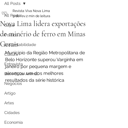
All Posts
Revista Viva Nova Lima
All Posts
9 de fev.
2 min de leitura
Nova Lima lidera exportações
Capa
de minério de ferro em Minas
Política
Gerais
Sustentabilidade
Município da Região Metropolitana de 
Cultura
Belo Horizonte superou Varginha em 
Entrevista
janeiro por pequena margem e 
alcançou um dos melhores 
Bem-Estar Animal
resultados da série histórica
Negócios
Artigo
Artes
Cidades
Economia