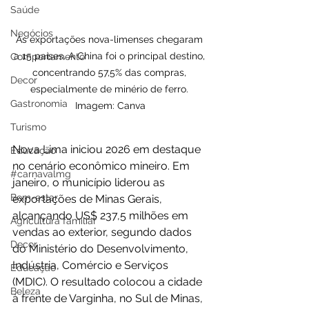
Saúde
Negócios
As exportações nova-limenses chegaram 
a 15 países. A China foi o principal destino, 
Comportamento
concentrando 57,5% das compras, 
Decor
especialmente de minério de ferro. 
Gastronomia
Imagem: Canva
Turismo
Nova Lima iniciou 2026 em destaque 
Educação
no cenário econômico mineiro. Em 
#carnavalmg
janeiro, o município liderou as 
Bem-estar
exportações de Minas Gerais, 
alcançando US$ 237,5 milhões em 
Agricultura familiar
vendas ao exterior, segundo dados 
Decor
do Ministério do Desenvolvimento, 
Indústria, Comércio e Serviços 
Educação
(MDIC). O resultado colocou a cidade 
Beleza
à frente de Varginha, no Sul de Minas, 