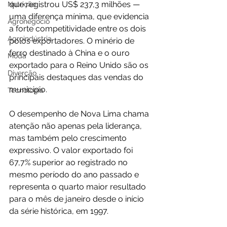
que registrou US$ 237,3 milhões — 
Nutrição
uma diferença mínima, que evidencia 
Agronegócio
a forte competitividade entre os dois 
Agroindústria
polos exportadores. O minério de 
ferro destinado à China e o ouro 
Moda
exportado para o Reino Unido são os 
Diverção
principais destaques das vendas do 
município.
Tecnologia
O desempenho de Nova Lima chama 
atenção não apenas pela liderança, 
mas também pelo crescimento 
expressivo. O valor exportado foi 
67,7% superior ao registrado no 
mesmo período do ano passado e 
representa o quarto maior resultado 
para o mês de janeiro desde o início 
da série histórica, em 1997.