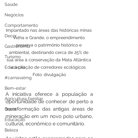
Saúde
Negócios
Comportamento
Implantado nas áreas das históricas minas 
Decor
Velha e Grande, o empreendimento 
preserva o patrimônio histórico e 
Gastronomia
ambiental, destinando cerca de 25% de 
Turismo
sua área à conservação da Mata Atlântica 
Educação
e à criação de corredores ecológicos. 
Foto: divulgação
#carnavalmg
Bem-estar
A iniciativa oferece à população a 
Agricultura familiar
oportunidade de conhecer de perto a 
transformação das antigas áreas de 
Decor
mineração em um novo polo urbano, 
Educação
cultural, econômico e comunitário. 
Beleza