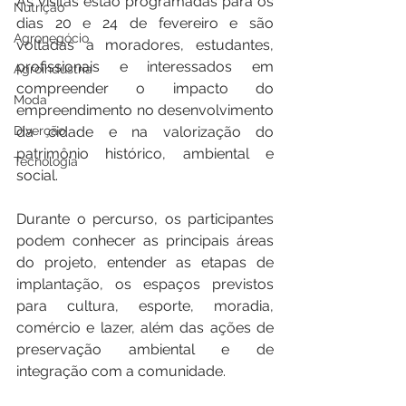
As visitas estão programadas para os 
Nutrição
dias 20 e 24 de fevereiro e são 
Agronegócio
voltadas a moradores, estudantes, 
profissionais e interessados em 
Agroindústria
compreender o impacto do 
Moda
empreendimento no desenvolvimento 
Diverção
da cidade e na valorização do 
patrimônio histórico, ambiental e 
Tecnologia
social.
Durante o percurso, os participantes 
podem conhecer as principais áreas 
do projeto, entender as etapas de 
implantação, os espaços previstos 
para cultura, esporte, moradia, 
comércio e lazer, além das ações de 
preservação ambiental e de 
integração com a comunidade.