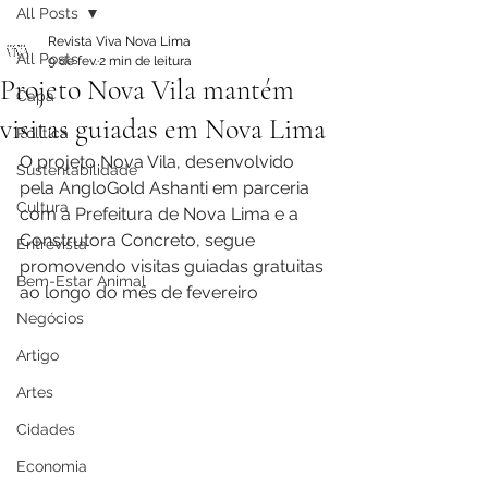
All Posts
Revista Viva Nova Lima
All Posts
9 de fev.
2 min de leitura
Projeto Nova Vila mantém
Capa
visitas guiadas em Nova Lima
Política
O projeto Nova Vila, desenvolvido 
Sustentabilidade
pela AngloGold Ashanti em parceria 
Cultura
com a Prefeitura de Nova Lima e a 
Construtora Concreto, segue 
Entrevista
promovendo visitas guiadas gratuitas 
Bem-Estar Animal
ao longo do mês de fevereiro
Negócios
Artigo
Artes
Cidades
Economia