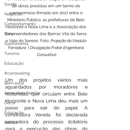
Saúde
de obras previstas em um termo de 
compromisso firmado em 2017 entre o 
Negócios
Ministério Público, as prefeituras de Belo 
Comportamento
Horizonte e Nova Lima e a Associação dos 
Decor
Empreendedores dos Bairros Vila da Serra 
e Vale do Sereno. Foto: 
Projeção do Viaduto 
Gastronomia
Ferradura  | Divulgação Fratar Engenharia 
Turismo
Consultiva
Educação
#carnavalmg
Um dos projetos viários mais 
Bem-estar
aguardados por moradores e 
Agricultura familiar
motoristas que circulam entre Belo 
Horizonte e Nova Lima deu mais um 
Decor
passo para sair do papel. A 
Educação
construtora Vereda foi declarada 
vencedora do processo licitatório 
Beleza
para a execução das obras do 