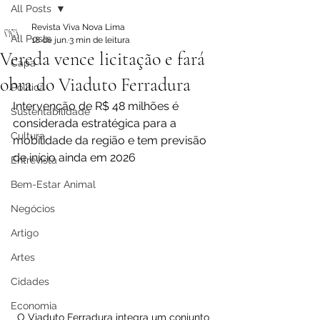
All Posts
Revista Viva Nova Lima
All Posts
18 de jun.
3 min de leitura
Vereda vence licitação e fará
Capa
obra do Viaduto Ferradura
Política
Intervenção de R$ 48 milhões é 
Sustentabilidade
considerada estratégica para a 
Cultura
mobilidade da região e tem previsão 
de início ainda em 2026
Entrevista
Bem-Estar Animal
Negócios
Artigo
Artes
Cidades
Economia
O Viaduto Ferradura integra um conjunto 