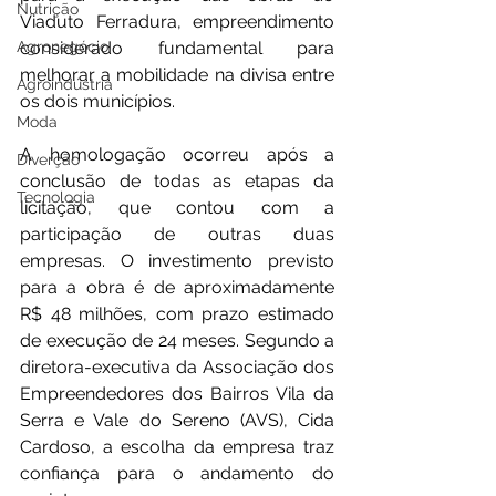
Nutrição
Viaduto Ferradura, empreendimento 
Agronegócio
considerado fundamental para 
melhorar a mobilidade na divisa entre 
Agroindústria
os dois municípios.
Moda
A homologação ocorreu após a 
Diverção
conclusão de todas as etapas da 
Tecnologia
licitação, que contou com a 
participação de outras duas 
empresas. O investimento previsto 
para a obra é de aproximadamente 
R$ 48 milhões, com prazo estimado 
de execução de 24 meses. Segundo a 
diretora-executiva da Associação dos 
Empreendedores dos Bairros Vila da 
Serra e Vale do Sereno (AVS), Cida 
Cardoso, a escolha da empresa traz 
confiança para o andamento do 