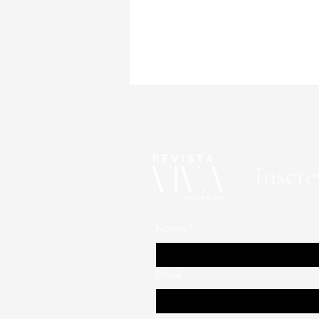
Inscre
Nome
*
Email