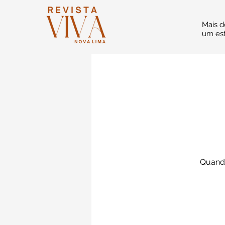
Mais d
um est
Quando