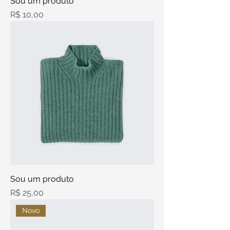
Sou um produto
Preço
R$ 10,00
Sou um produto
Preço
R$ 25,00
Novo