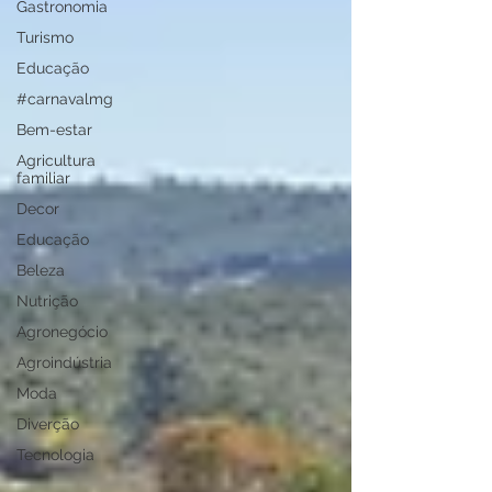
Gastronomia
Turismo
Educação
#carnavalmg
Bem-estar
Agricultura
familiar
Decor
Educação
Beleza
Nutrição
Agronegócio
Agroindústria
Moda
Diverção
Tecnologia