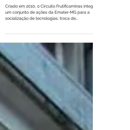
fruticultura
Criado em 2010, o Circuito Frutificaminas integra
um conjunto de ações da Emater-MG para a
socialização de tecnologias, troca de
experiências e difusão de informações aos
produtores para otimizar a quantidade e a
qualidade das frutas produzidas Em 15 anos de
atuação, o programa já contabiliza 139 eventos,
com a participação de cerca de 15 mil pessoas
e caravanas de mais de 541 municípios mineiros.
Foto: Divulgação Emater-MG O Circuito
Frutificaminas, realizado pela Emater-