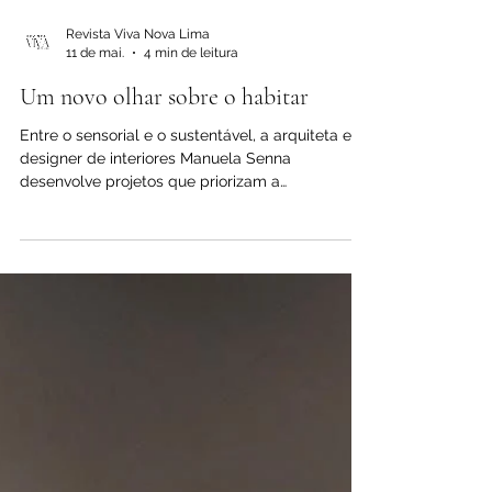
Revista Viva Nova Lima
11 de mai.
4 min de leitura
Um novo olhar sobre o habitar
Entre o sensorial e o sustentável, a arquiteta e
designer de interiores Manuela Senna
desenvolve projetos que priorizam a
autenticidade, o bem-estar e uma estética
atemporal “Há uma valorização clara da
simplicidade bem resolvida e da materialidade
honesta”, diz a arquiteta, urbanista e designer de
interiores Manuela Senna Por: Daniela Costa Em
um cenário cada vez mais orientado pela
sensorialidade e pela busca por autenticidade, a
arquitetura contemporânea em 2026 se distanc