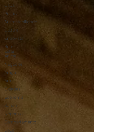
Capa
Política
Sustentabilidade
Cultura
Entrevista
Bem-
Estar
Animal
Negócios
Artigo
Artes
Cidades
Economia
Saúde
Negócios
Comportamento
Decor