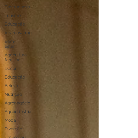
Gastronomia
Turismo
Educação
#carnavalmg
Bem-
estar
Agricultura
familiar
Decor
Educação
Beleza
Nutrição
Agronegócio
Agroindústria
Moda
Diverção
Tecnologia