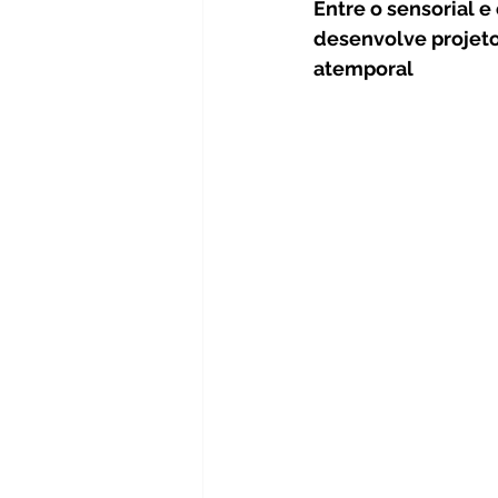
Entre o sensorial e
Turismo
Educação
#c
desenvolve projeto
atemporal
Nutrição
Agronegócio