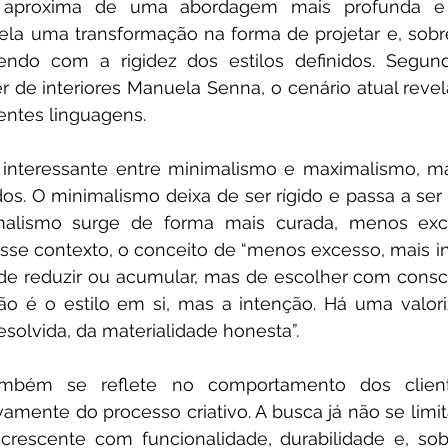
 aproxima de uma abordagem mais profunda e 
la uma transformação na forma de projetar e, sobre
ndo com a rigidez dos estilos definidos. Segundo
r de interiores Manuela Senna, o cenário atual revela
rentes linguagens. 
o interessante entre minimalismo e maximalismo, 
os. O minimalismo deixa de ser rígido e passa a ser m
alismo surge de forma mais curada, menos exce
Nesse contexto, o conceito de “menos excesso, mais i
 de reduzir ou acumular, mas de escolher com consciê
o é o estilo em si, mas a intenção. Há uma valoriz
solvida, da materialidade honesta”. 
mbém se reflete no comportamento dos client
vamente do processo criativo. A busca já não se limita
rescente com funcionalidade, durabilidade e, sob