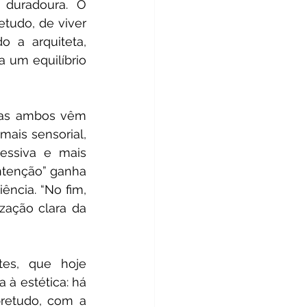
duradoura. O 
tudo, de viver 
 a arquiteta, 
 um equilíbrio 
mas ambos vêm 
ais sensorial, 
ssiva e mais 
ntenção” ganha 
ncia. “No fim, 
ação clara da 
es, que hoje 
 à estética: há 
retudo, com a 