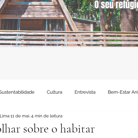
Sustentabilidade
Cultura
Entrevista
Bem-Estar An
 Lima
11 de mai.
4 min de leitura
Economia
Saúde
Negócios
Comportamento
har sobre o habitar