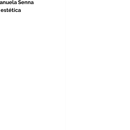
 Manuela Senna 
Educação
Beleza
estética 