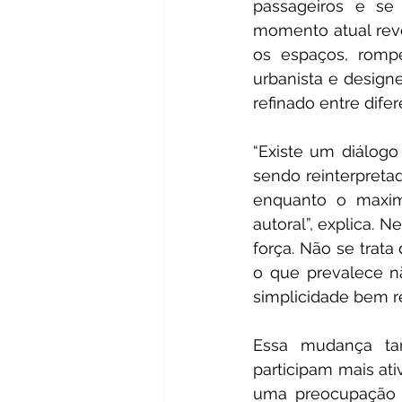
passageiros e se
momento atual reve
os espaços, rompe
urbanista e designe
refinado entre dife
“Existe um diálog
sendo reinterpretad
enquanto o maxim
autoral”, explica. 
força. Não se trata
o que prevalece nã
simplicidade bem re
Essa mudança ta
participam mais ati
uma preocupação c