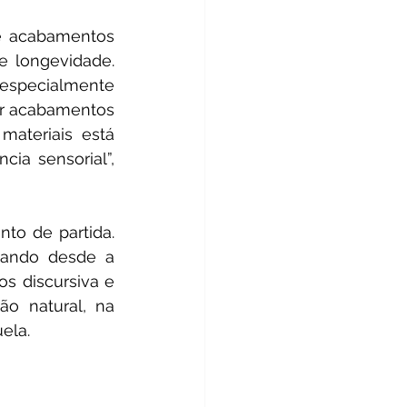
 acabamentos 
 longevidade. 
 especialmente 
r acabamentos 
ateriais está 
ia sensorial”, 
to de partida. 
iando desde a 
s discursiva e 
o natural, na 
ela. 