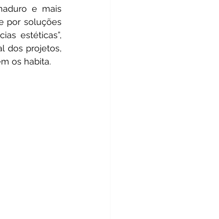
maduro e mais 
 por soluções 
s estéticas”, 
 dos projetos, 
m os habita.