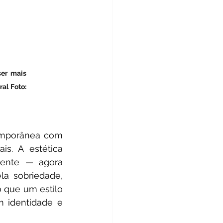
er mais 
al Foto: 
emporânea com 
s. A estética 
ente — agora 
la sobriedade, 
 que um estilo 
 identidade e 