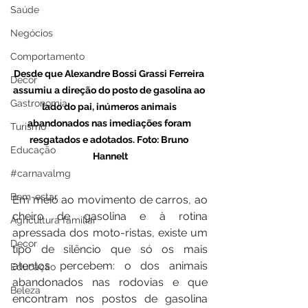
Saúde
Negócios
Comportamento
Desde que Alexandre Bossi Grassi Ferreira 
Decor
assumiu a direção do posto de gasolina ao 
Gastronomia
lado do pai, inúmeros animais 
abandonados nas imediações foram 
Turismo
resgatados e adotados. Foto: Bruno 
Educação
Hannelt
#carnavalmg
Bem-estar
Em meio ao movimento de carros, ao 
cheiro de gasolina e à rotina 
Agricultura familiar
apressada dos moto-ristas, existe um 
Decor
tipo de silêncio que só os mais 
atentos percebem: o dos animais 
Educação
abandonados nas rodovias e que 
Beleza
encontram nos postos de gasolina 