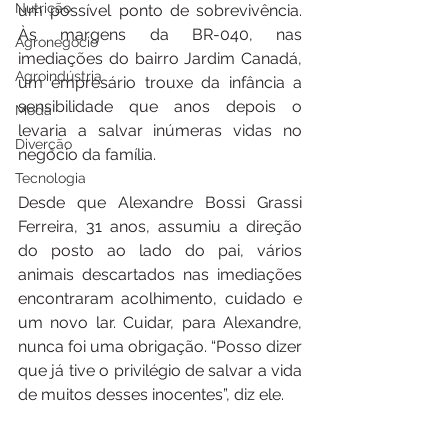
Nutrição
um possível ponto de sobrevivência. 
Às margens da BR-040, nas 
Agronegócio
imediações do bairro Jardim Canadá, 
Agroindústria
um empresário trouxe da infância a 
sensibilidade que anos depois o 
Moda
levaria a salvar inúmeras vidas no 
Diverção
negócio da família. 
Tecnologia
Desde que Alexandre Bossi Grassi 
Ferreira, 31 anos, assumiu a direção 
do posto ao lado do pai, vários 
animais descartados nas imediações 
encontraram acolhimento, cuidado e 
um novo lar. Cuidar, para Alexandre, 
nunca foi uma obrigação. “Posso dizer 
que já tive o privilégio de salvar a vida 
de muitos desses inocentes”, diz ele. 