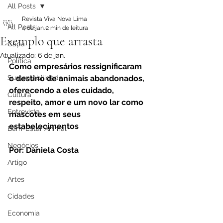
All Posts
Revista Viva Nova Lima
All Posts
4 de jan.
2 min de leitura
Exemplo que arrasta
Capa
Atualizado:
6 de jan.
Política
Como empresários ressignificaram 
Sustentabilidade
o destino de animais abandonados, 
oferecendo a eles cuidado, 
Cultura
respeito, amor e um novo lar como 
Entrevista
mascotes em seus 
estabelecimentos
Bem-Estar Animal
Negócios
Por: Daniela Costa
Artigo
Artes
Cidades
Economia